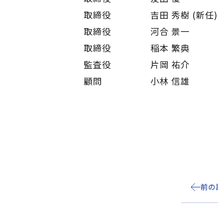
取締役 吉田 秀樹 (新任)
取締役 河合 景一
取締役 稲本 繁典
監査役 片岡 祐介
顧問 小林 信雄
前の